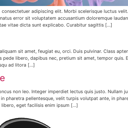
 consectetuer adipiscing elit. Morbi scelerisque luctus veli
e natus error sit voluptatem accusantium doloremque lauda
atae vitae dicta sunt explicabo. Curabitur sagittis […]
aliquam sit amet, feugiat eu, orci. Duis pulvinar. Class apte
pede libero, dapibus nec, pretium sit amet, tempor quis. Et
squ ad litora […]
re
ncus non leo. Integer imperdiet lectus quis justo. Nullam j
n pharetra pellentesque, velit turpis volutpat ante, in pha
 libero, eget facilisis enim ipsum […]