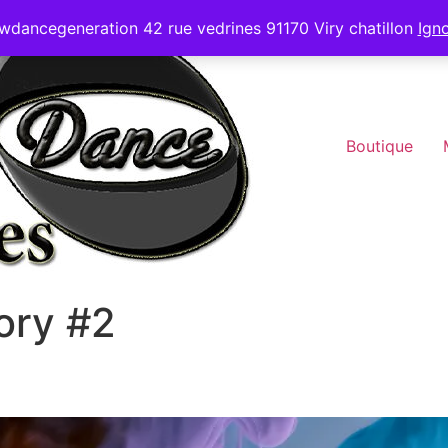
wdancegeneration 42 rue vedrines 91170 Viry chatillon
Ign
Boutique
ory #2