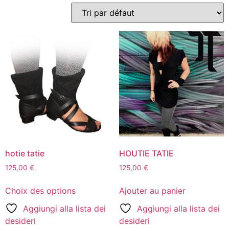
hotie tatie
HOUTIE TATIE
125,00
€
125,00
€
Choix des options
Ajouter au panier
Aggiungi alla lista dei
Aggiungi alla lista dei
desideri
desideri