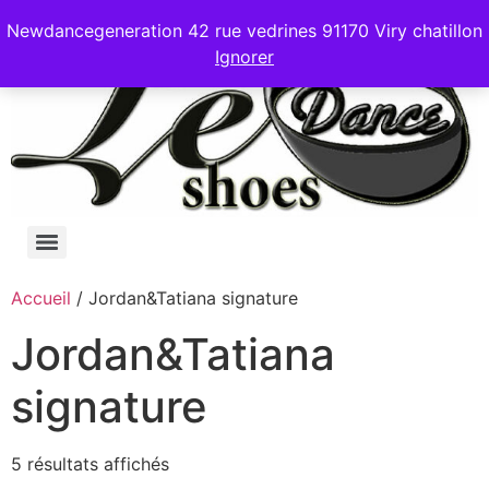
Newdancegeneration 42 rue vedrines 91170 Viry chatillon
Ignorer
Accueil
/ Jordan&Tatiana signature
Jordan&Tatiana
signature
5 résultats affichés