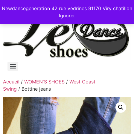
Newdancegeneration 42 rue vedrines 91170 Viry chatillon
Ignorer
Accueil
/
WOMEN'S SHOES
/
West Coast
Swing
/ Bottine jeans