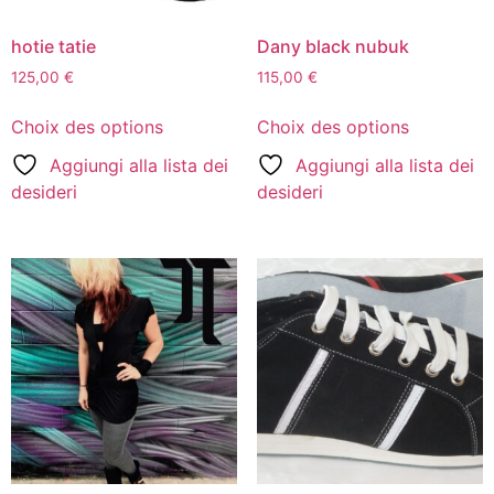
hotie tatie
Dany black nubuk
125,00
€
115,00
€
Choix des options
Choix des options
Aggiungi alla lista dei
Aggiungi alla lista dei
desideri
desideri