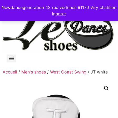
Newdancegeneration 42 rue vedrines 91170 Viry chatillon
Ignorer
Accueil
/
Men's shoes
/
West Coast Swing
/ JT white