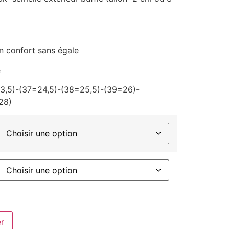
un confort sans égale
e
3,5)-(37=24,5)-(38=25,5)-(39=26)-
28)
er