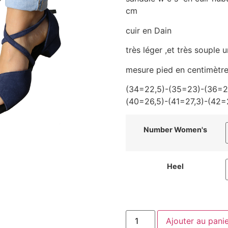
cm
cuir en Dain
très léger ,et très souple 
mesure pied en centimètr
(34=22,5)-(35=23)-(36=2
(40=26,5)-(41=27,3)-(42=
Number Women's
Heel
Ajouter au pani