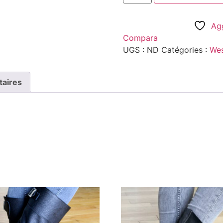
Agg
Compara
UGS :
ND
Catégories :
Wes
taires