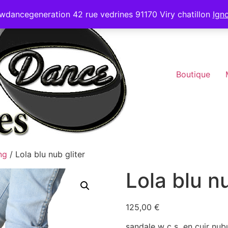
wdancegeneration 42 rue vedrines 91170 Viry chatillon
Ign
Boutique
ng
/ Lola blu nub gliter
Lola blu nu
125,00
€
sandale w c s en cuir nub