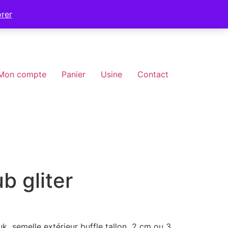
orer
Mon compte
Panier
Usine
Contact
b gliter
uk semelle extérieur buffle tallon 2 cm ou 3