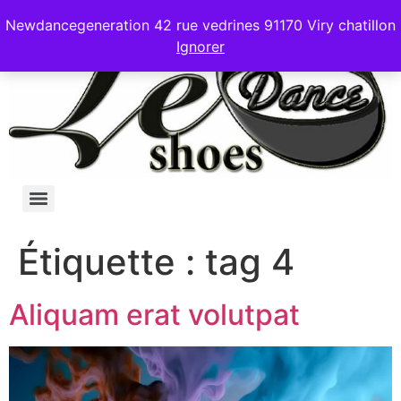
Newdancegeneration 42 rue vedrines 91170 Viry chatillon
Ignorer
Étiquette :
tag 4
Aliquam erat volutpat