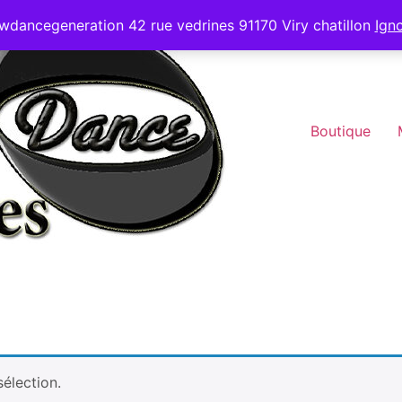
wdancegeneration 42 rue vedrines 91170 Viry chatillon
Ign
Boutique
élection.