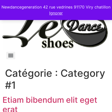
Newdancegeneration 42 rue vedrines 91170 Viry chatillon
Ignorer
Catégorie :
Category
#1
Etiam bibendum elit eget
erat