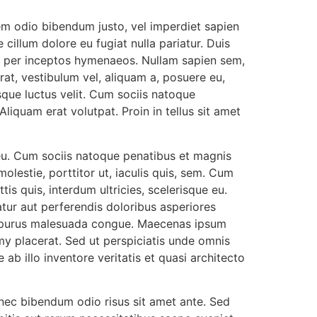
sem odio bibendum justo, vel imperdiet sapien
e cillum dolore eu fugiat nulla pariatur. Duis
ra, per inceptos hymenaeos. Nullam sapien sem,
at, vestibulum vel, aliquam a, posuere eu,
sque luctus velit. Cum sociis natoque
liquam erat volutpat. Proin in tellus sit amet
ue eu. Cum sociis natoque penatibus et magnis
olestie, porttitor ut, iaculis quis, sem. Cum
is quis, interdum ultricies, scelerisque eu.
atur aut perferendis doloribus asperiores
et purus malesuada congue. Maecenas ipsum
mmy placerat. Sed ut perspiciatis unde omnis
b illo inventore veritatis et quasi architecto
s, nec bibendum odio risus sit amet ante. Sed