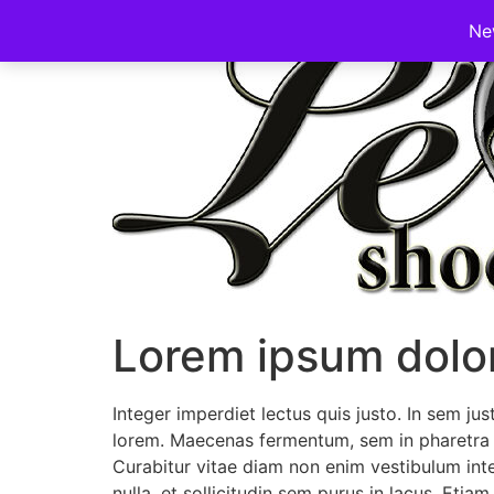
Ne
Lorem ipsum dolor
Integer imperdiet lectus quis justo. In sem jus
lorem. Maecenas fermentum, sem in pharetra pel
Curabitur vitae diam non enim vestibulum inte
nulla, et sollicitudin sem purus in lacus. Etia