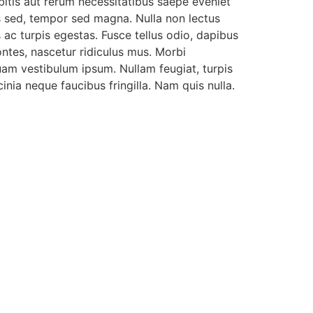
bitis aut rerum necessitatibus saepe eveniet
is sed, tempor sed magna. Nulla non lectus
ac turpis egestas. Fusce tellus odio, dapibus
ontes, nascetur ridiculus mus. Morbi
iquam vestibulum ipsum. Nullam feugiat, turpis
cinia neque faucibus fringilla. Nam quis nulla.