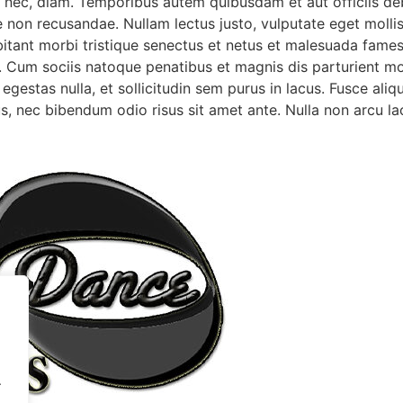
dum nec, diam. Temporibus autem quibusdam et aut officiis de
e non recusandae. Nullam lectus justo, vulputate eget moll
itant morbi tristique senectus et netus et malesuada fames 
si. Cum sociis natoque penatibus et magnis dis parturient m
a egestas nulla, et sollicitudin sem purus in lacus. Fusce al
llus, nec bibendum odio risus sit amet ante. Nulla non arcu la
.