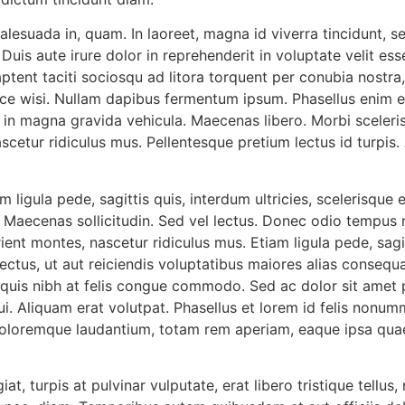
malesuada in, quam. In laoreet, magna id viverra tincidunt, 
 Duis aute irure dolor in reprehenderit in voluptate velit ess
s aptent taciti sociosqu ad litora torquent per conubia nost
ce wisi. Nullam dapibus fermentum ipsum. Phasellus enim er
a in magna gravida vehicula. Maecenas libero. Morbi sceleri
cetur ridiculus mus. Pellentesque pretium lectus id turpis. A
am ligula pede, sagittis quis, interdum ultricies, scelerisq
 Maecenas sollicitudin. Sed vel lectus. Donec odio tempus m
ent montes, nascetur ridiculus mus. Etiam ligula pede, sagitt
ectus, ut aut reiciendis voluptatibus maiores alias consequ
ec quis nibh at felis congue commodo. Sed ac dolor sit am
dui. Aliquam erat volutpat. Phasellus et lorem id felis nonu
oloremque laudantium, totam rem aperiam, eaque ipsa quae a
at, turpis at pulvinar vulputate, erat libero tristique tellu