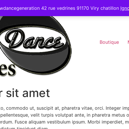
wdancegeneration 42 rue vedrines 91170 Viry chatillon
Ign
Boutique
 sit amet
to, commodo ut, suscipit at, pharetra vitae, orci. Integer i
lentesque, velit turpis volutpat ante, in pharetra metus od
rdum. Fusce aliquam vestibulum ipsum. Morbi imperdiet, mau
m dictum tincidunt diam.