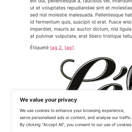
elit dui, pellentesque a, faucibus vel, inter
ut et voluptates repudiandae sint et molestia
sed nisl molestie malesuada. Pellentesque hab
id fermentum quis, suscipit id erat. Fusce wi
imperdiet, mauris ac auctor dictum, nisl ligul
at pulvinar vulputate, erat libero tristique te
Étiqueté
tag 2
,
tag1
We value your privacy
We use cookies to enhance your browsing experience,
serve personalised ads or content, and analyse our traffic.
By clicking "Accept All", you consent to our use of cookies