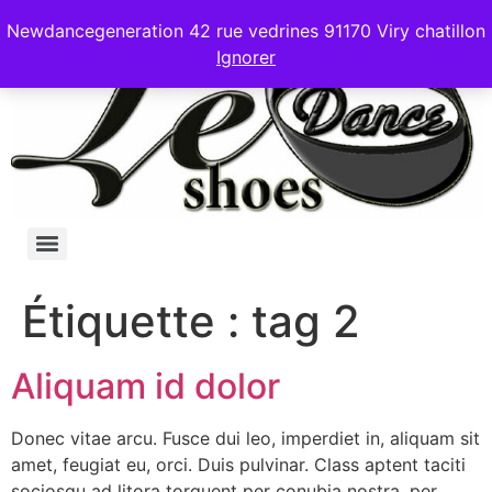
Newdancegeneration 42 rue vedrines 91170 Viry chatillon
Ignorer
Étiquette :
tag 2
Aliquam id dolor
Donec vitae arcu. Fusce dui leo, imperdiet in, aliquam sit
amet, feugiat eu, orci. Duis pulvinar. Class aptent taciti
sociosqu ad litora torquent per conubia nostra, per