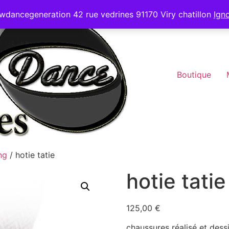
wdancegeneration 42 rue vedrines 91170 Viry chatillon
Ign
Boutique
ng
/ hotie tatie
hotie tatie
125,00
€
chaussures réalisé et dess