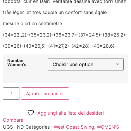
toboots cuir en Dain veritable dessiné avec torri smith
très léger ,et très souple un confort sans égale
mesure pied en centimètre
(34=22.,2)–(35=23,2)–(36=23,7)–(37=24,5)–(38=25,2)-
(39=26)–(40=26,5)–(41=27,2)–(42=28)–(43=28,6)
Number
Women's
Ajouter au panier
Aggiungi alla lista dei desideri
Compara
UGS :
ND
Catégories :
West Coast Swing
,
WOMEN'S