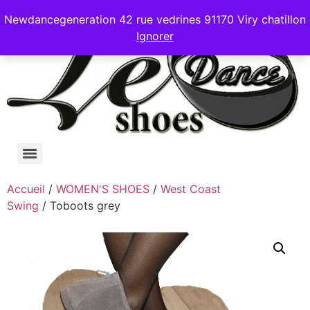
Newdancegeneration 42 rue vedrines 91170 Viry chatillon
Ignorer
Accueil
/
WOMEN'S SHOES
/
West Coast
Swing
/ Toboots grey