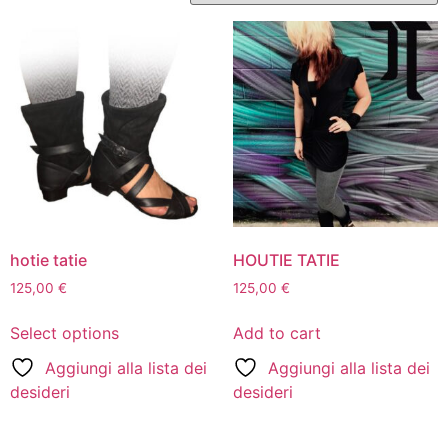
hotie tatie
HOUTIE TATIE
125,00
€
125,00
€
Select options
Add to cart
Aggiungi alla lista dei
Aggiungi alla lista dei
desideri
desideri