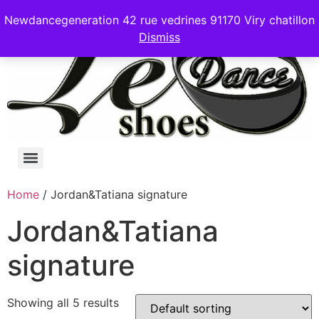
Newdancegeneration 42 rue vedrines 91170 Viry chatillon
Dismiss
Home
/ Jordan&Tatiana signature
Jordan&Tatiana
signature
Showing all 5 results