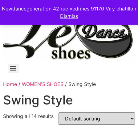
Newdancegeneration 42 rue vedrines 91170 Viry chatillon
Dismiss
Home
/
WOMEN'S SHOES
/ Swing Style
Swing Style
Showing all 14 results