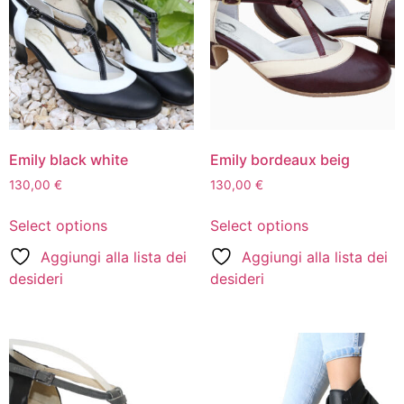
Emily black white
Emily bordeaux beig
130,00
€
130,00
€
Select options
Select options
Aggiungi alla lista dei
Aggiungi alla lista dei
desideri
desideri