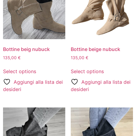
Bottine beig nubuck
Bottine beige nubuck
135,00
€
135,00
€
Select options
Select options
Aggiungi alla lista dei
Aggiungi alla lista dei
desideri
desideri