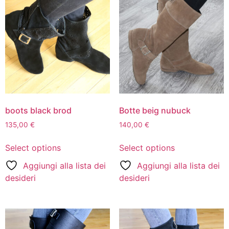
boots black brod
Botte beig nubuck
135,00
€
140,00
€
Select options
Select options
Aggiungi alla lista dei
Aggiungi alla lista dei
desideri
desideri