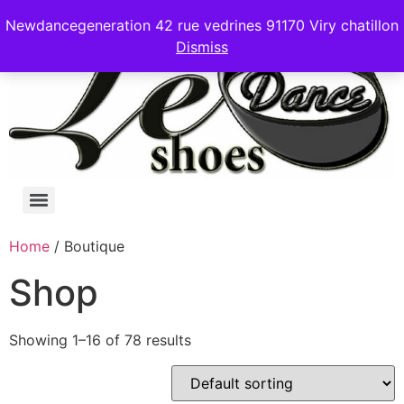
Newdancegeneration 42 rue vedrines 91170 Viry chatillon
Dismiss
Home
/ Boutique
Shop
Showing 1–16 of 78 results