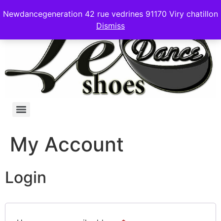
Newdancegeneration 42 rue vedrines 91170 Viry chatillon
Dismiss
My Account
Login