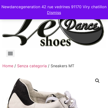
Newdancegeneration 42 rue vedrines 91170 Viry chatillon
Dismiss
Home
/
Senza categoria
/ Sneakers MT